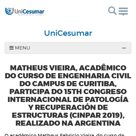
Togg
navig
UniCesumar
MENU
MATHEUS VIEIRA, ACADÊMICO
DO CURSO DE ENGENHARIA CIVIL
DO CAMPUS DE CURITIBA,
PARTICIPA DO 15TH CONGRESO
INTERNACIONAL DE PATOLOGÍA
Y RECUPERACIÓN DE
ESTRUCTURAS (CINPAR 2019),
REALIZADO NA ARGENTINA
O acadêmico Matheus Fabricio Vieira, do curso de