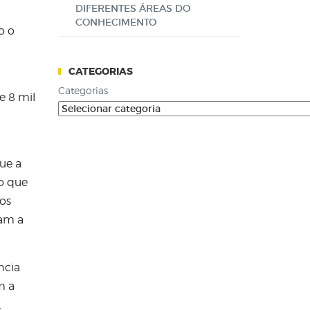
DIFERENTES ÁREAS DO
CONHECIMENTO
o o
CATEGORIAS
Categorias
e 8 mil
ue a
o que
cos
jam a
ncia
m a
.