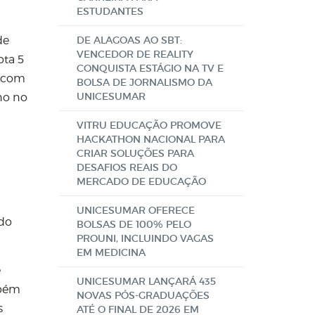
ESTUDANTES
de
DE ALAGOAS AO SBT:
VENCEDOR DE REALITY
ota 5
CONQUISTA ESTÁGIO NA TV E
a com
BOLSA DE JORNALISMO DA
UNICESUMAR
no no
VITRU EDUCAÇÃO PROMOVE
HACKATHON NACIONAL PARA
CRIAR SOLUÇÕES PARA
DESAFIOS REAIS DO
MERCADO DE EDUCAÇÃO
UNICESUMAR OFERECE
 do
BOLSAS DE 100% PELO
PROUNI, INCLUINDO VAGAS
EM MEDICINA
e
UNICESUMAR LANÇARÁ 435
mbém
NOVAS PÓS-GRADUAÇÕES
s
ATÉ O FINAL DE 2026 EM