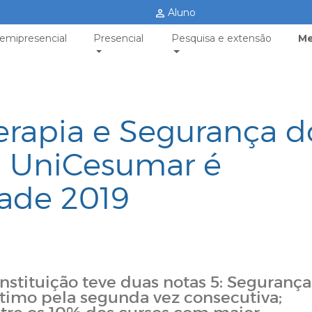
Aluno
emipresencial
Presencial
Pesquisa e extensão
Me
terapia e Segurança d
: UniCesumar é
ade 2019
 Instituição teve duas notas 5: Seguranç
último pela segunda vez consecutiva;