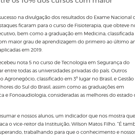
ntre os 10% dos cursos com maior
sucesso na divulgação dos resultados do Exame Nacional 
ques ficaram para o curso de Fisioterapia, que obteve n
ecutivo, bem como a graduação em Medicina, classificad
 com maior grau de aprendizagem do primeiro ao último a
 aplicadas em 2019.
 recebeu nota 5 no curso de Tecnologia em Segurança do
ar entre todas as universidades privadas do país. Outros
gronegócio, classificado em 3º lugar no Brasil, e Gestão
elhores do Sul do Brasil, assim como as graduações em
ca e Fonoaudiologia, consideradas as melhores do estado
Cesumar e nossos alunos, um indicador que nos mostra qu
a o vice-reitor da Instituição, Wilson Matos Filho. “É ta
uperando, trabalhando para que o conhecimento e nosso