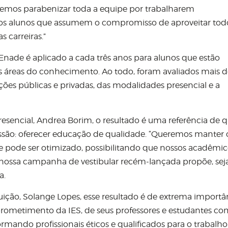
remos parabenizar toda a equipe por trabalharem
s alunos que assumem o compromisso de aproveitar tod
 carreiras.”
o Enade é aplicado a cada três anos para alunos que estão
 áreas do conhecimento. Ao todo, foram avaliados mais d
ições públicas e privadas, das modalidades presencial e a
esencial, Andrea Borim, o resultado é uma referência de q
ssão: oferecer educação de qualidade. “Queremos manter 
ue pode ser otimizado, possibilitando que nossos acadêmi
 nossa campanha de vestibular recém-lançada propõe, se
a.
tuição, Solange Lopes, esse resultado é de extrema importâ
ometimento da IES, de seus professores e estudantes co
ando profissionais éticos e qualificados para o trabalho