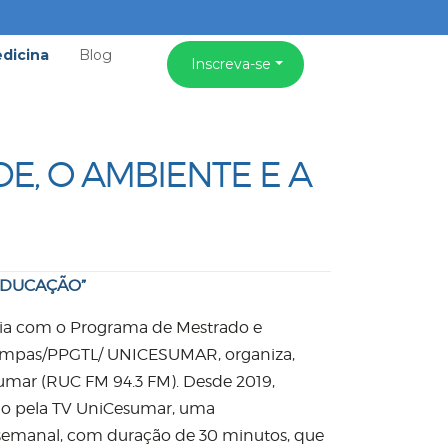
dicina
Blog
Inscreva-se
, O AMBIENTE E A
EDUCAÇÃO”
a com o Programa de Mestrado e
impas/PPGTL/ UNICESUMAR, organiza,
sumar (RUC FM 94.3 FM). Desde 2019,
ado pela TV UniCesumar, uma
 semanal, com duração de 30 minutos, que