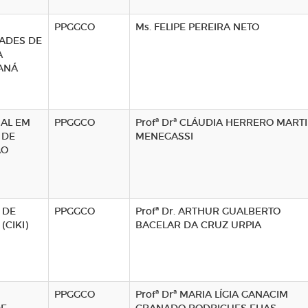
PPGGCO
Ms. FELIPE PEREIRA NETO
ADES DE
A
ANÁ
NAL EM
PPGGCO
Profª Drª CLÁUDIA HERRERO MART
 DE
MENEGASSI
ÃO
 DE
PPGGCO
Profª Dr. ARTHUR GUALBERTO
CIKI)
BACELAR DA CRUZ URPIA
PPGGCO
Profª Drª MARIA LÍGIA GANACIM