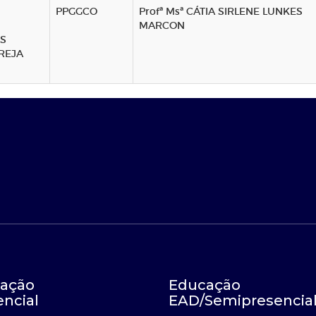
PPGGCO
Profª Msª CÁTIA SIRLENE LUNKES
MARCON
S
REJA
ação
Educação
encial
EAD/Semipresencia