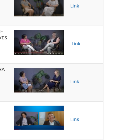
Link
 E
VES
Link
RA
Link
Link