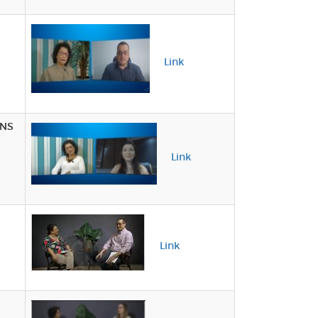
Link
INS
Link
Link