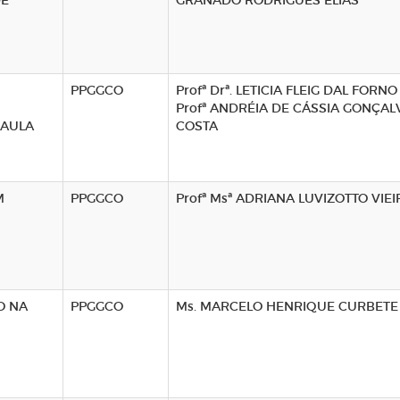
DE
GRANADO RODRIGUES ELIAS
PPGGCO
Profª Drª. LETICIA FLEIG DAL FORNO
Profª ANDRÉIA DE CÁSSIA GONÇAL
 AULA
COSTA
M
PPGGCO
Profª Msª ADRIANA LUVIZOTTO VIEI
O NA
PPGGCO
Ms. MARCELO HENRIQUE CURBETE