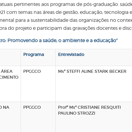
atuais pertinentes aos programas de pós-graduação: saúde
 com temas nas áreas de gestão, educação, tecnologia e 
al para a sustentabilidade das organizações no conte
dora do projeto e participam das gravações docentes e d
ro: Promovendo a saúde, o ambiente e a educação
”
Programa
Entrevistado
 ÁREA
PPGGCO
Msª STEFFI ALINE STARK BECKER
ECIMENTO
O NA
PPGGCO
Profª Msª CRISTIANE RESQUITI
PAULINO STROZZI