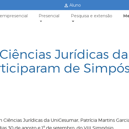
Aluno
emipresencial
Presencial
Pesquisa e extensão
Me
iências Jurídicas da
ticiparam de Simpós
iências Jurídicas da UniCesumar, Patrícia Martins Garci
ias 30 de agosto e 1º de setembro, do VIII Simpósio