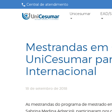
Central de atendimento
Unicesumar
EAD/S
Mestrandas em C
UniCesumar par
Internacional
18 de setembro de 2018
As mestrandas do programa de mestrado em C
Sabrina Medina Adrecioli, participaram nos d