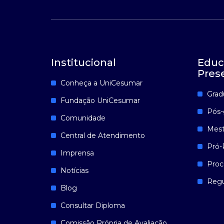
Institucional
Educ
Pres
Conheça a UniCesumar
Grad
Fundação UniCesumar
Pós-
Comunidade
Mest
Central de Atendimento
Pró-
Imprensa
Proc
Notícias
Reg
Blog
Consultar Diploma
Comissão Própria de Avaliação