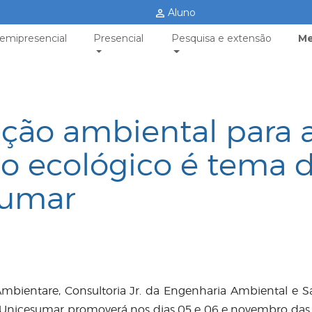
Aluno
emipresencial
Presencial
Pesquisa e extensão
Me
ção ambiental para 
sco ecológico é tema 
sumar
mbientare, Consultoria Jr. da Engenharia Ambiental e Sa
Unicesumar promoverá nos dias 05 e 06 e novembro das