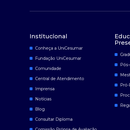
Institucional
Educ
Pres
Conheça a UniCesumar
Grad
Fundação UniCesumar
Pós-
Comunidade
Mest
Central de Atendimento
Pró-
Imprensa
Proc
Notícias
Reg
Blog
Consultar Diploma
Comissão Própria de Avaliação