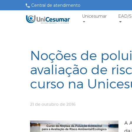
Central de atendimento
Unicesumar
EAD/S
Noções de polui
avaliação de ri
curso na Unice
21 de outubro de 2016
A A
da 