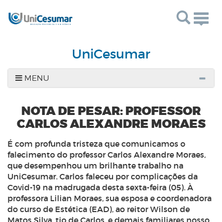
Togg
navig
UniCesumar
MENU
NOTA DE PESAR: PROFESSOR
CARLOS ALEXANDRE MORAES
É com profunda tristeza que comunicamos o
falecimento do professor Carlos Alexandre Moraes,
que desempenhou um brilhante trabalho na
UniCesumar. Carlos faleceu por complicações da
Covid-19 na madrugada desta sexta-feira (05). À
professora Lilian Moraes, sua esposa e coordenadora
do curso de Estética (EAD), ao reitor Wilson de
Matos Silva, tio de Carlos, e demais familiares nosso