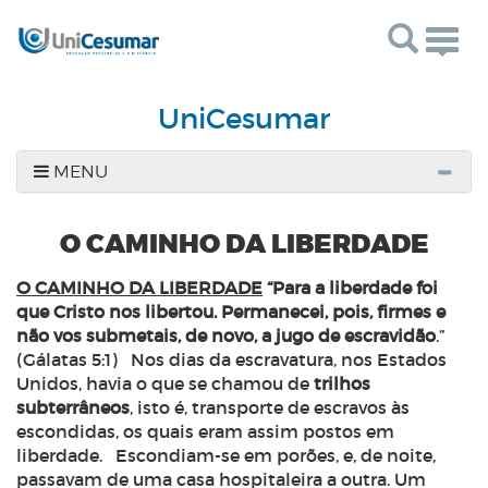
Togg
navig
UniCesumar
MENU
O CAMINHO DA LIBERDADE
O CAMINHO DA LIBERDADE
“
Para a liberdade
foi
que
Cristo
nos
libertou.
Permanecei,
pois,
firmes
e
não
vos submetais,
de novo,
a jugo
de escravidão
.”
(Gálatas 5:1) Nos dias da escravatura, nos Estados
Unidos, havia o que se chamou de
trilhos
subterrâneos
, isto é, transporte de escravos às
escondidas, os quais eram assim postos em
liberdade. Escondiam-se em porões, e, de noite,
passavam de uma casa hospitaleira a outra. Um