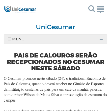
Togg
navig
UniCesumar
MENU
PAIS DE CALOUROS SERÃO
RECEPCIONADOS NO CESUMAR
NESTE SÁBADO
O Cesumar promove neste sábado (24), o tradicional Encontro de
Pais de Calouros, quando deverá receber no Ginásio de Esportes
da instituição centenas de pais para um café da manhã, palestra
com o reitor Wilson de Matos Silva e apresentação da estrutura do
campus.
O objetivo desse encontro, que é organizado todos os anos, é