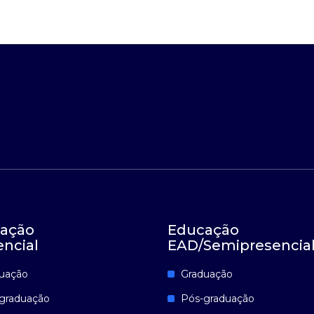
ação
Educação
encial
EAD/Semipresencia
uação
Graduação
graduação
Pós-graduação