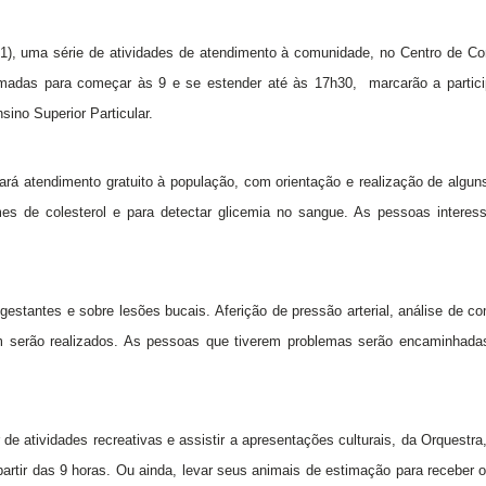
(21), uma série de atividades de atendimento à comunidade, no Centro de Co
gramadas para começar às 9 e se estender até às 17h30, marcarão a partic
ino Superior Particular.
á atendimento gratuito à população, com orientação e realização de algu
es de colesterol e para detectar glicemia no sangue. As pessoas intere
estantes e sobre lesões bucais. Aferição de pressão arterial, análise de c
mbém serão realizados. As pessoas que tiverem problemas serão encaminhada
de atividades recreativas e assistir a apresentações culturais, da Orquestra
rtir das 9 horas. Ou ainda, levar seus animais de estimação para receber o