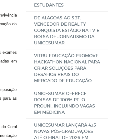
ESTUDANTES
nvivência
DE ALAGOAS AO SBT:
VENCEDOR DE REALITY
ipação do
CONQUISTA ESTÁGIO NA TV E
BOLSA DE JORNALISMO DA
UNICESUMAR
ns exames
VITRU EDUCAÇÃO PROMOVE
ssadas em
HACKATHON NACIONAL PARA
CRIAR SOLUÇÕES PARA
DESAFIOS REAIS DO
MERCADO DE EDUCAÇÃO
omposição
UNICESUMAR OFERECE
s para as
BOLSAS DE 100% PELO
PROUNI, INCLUINDO VAGAS
EM MEDICINA
UNICESUMAR LANÇARÁ 435
, do Coral
NOVAS PÓS-GRADUAÇÕES
rientação
ATÉ O FINAL DE 2026 EM