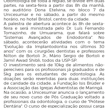
Odontologia de toda a região, se divide em duas
partes, na sexta-feira a partir das 8h da manhã,
no auditório Dona Etelvina, no bloco 7 da
Unicesumar e no sábado, a partir do mesmo
horário, no hotel Bristol, centro da cidade.
A palestra de abertura acontece às 8h de sexta-
feira e será ministrada pelo Dr. Luís Fernando
Tomazinho, de Umuarama, que falará sobre
"Sistemas Avançados de Endodontia". No
sábado, acontecerão atividades com o tema
"Evolução da Implantodontia nos últimos 30
anos" com os cirurgiões dentistas e professores
Nilton de Bortoli Jr., Mário Sergio de Bortoli e
Jamil Awad Shibli, todos da USP-SP.
O investimento será de 10kg de alimentos não-
perecíveis para os profissionais já graduados e de
5kg para os estudantes de odontologia. As
doações serão revertidas para duas instituições
de caridade da cidade, a Fundação Isis Brüder e
a Associação das Igrejas Adventistas de Maringá.
Na ocasião, a Unicesumar anuncia o lançamento
de seu novo curso de Pós Graduação voltado a
profissionais da odontologia, o curso de "Prótese
Dentária".
O curso de especialização possui carga