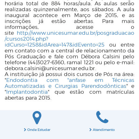
horária total de 884 horas/aula. As aulas serão
realizadas quinzenalmente, aos sábados. A aula
inaugural acontece em Março de 2015, e as
inscrições já estão abertas. Para mais
informações, acesse o
site
http://www.unicesumar.edu.br/posgraduacao
/cursos2014.php?
idCurso=1258&idArea=147&idEvento=25
ou entre
em contato com a central de relacionamento da
Pós Graduação e fale com Débora Calsini pelo
telefone
(44)3027-6360, ramal 1221 ou pelo e-mail:
debora.calsini@unicesumar.edu.br
.
A instituição já possui dois cursos de Pós na área:
"
Endodontia com "anfase em Técnicas
Automatizadas e Cirurgias Parendodônticas
" e
"
Implantodontia
" que estão com matrículas
abertas para 2015.
Onde Estudar
Atendimento