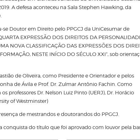
019. A defesa aconteceu na Sala Stephen Hawking, da
.
u-se Doutor em Direito pelo PPGCJ da UniCesumar de
a: “A QUARTA EXPRESSÃO DOS DIREITOS DA PERSONALIDAD
MA NOVA CLASSIFICAÇÃO DAS EXPRESSÕES DOS DIRE
RMAÇÃO, NESTE INÍCIO DO SÉCULO XXI”, sob orientaç
astião de Oliveira, como Presidente e Orientador e pelos
onha de Ávila e Prof. Dr. Zulmar Antônio Fachin. Como
s professores Dr. Nelson Luiz Pinto (UERJ), Dr. Horácio
sity of Westminster)
resença de mestrandos e doutorandos do PPGCJ.
 conquista do título que foi aprovado com louvor pela ba