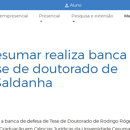
Aluno
emipresencial
Presencial
Pesquisa e extensão
Me
sumar realiza banca
se de doutorado de
Saldanha
a a banca de defesa de Tese de Doutorado de Rodrigo Róg
raduação em Ciências Jurídicas da Universidade Cesuma