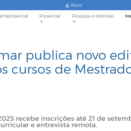
Aluno
emipresencial
Presencial
Pesquisa e extensão
Me
ar publica novo edi
os cursos de Mestrad
2025 recebe inscrições até 21 de setem
rricular e entrevista remota.