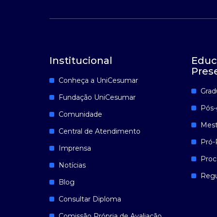
Institucional
Educ
Pres
Conheça a UniCesumar
Grad
Fundação UniCesumar
Pós-
Comunidade
Mest
Central de Atendimento
Pró-
Imprensa
Proc
Notícias
Reg
Blog
Consultar Diploma
Comissão Própria de Avaliação