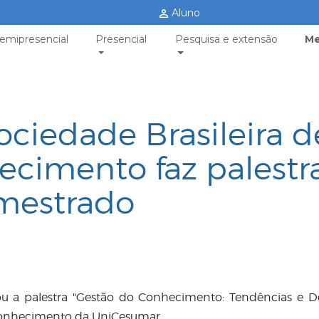
Aluno
emipresencial
Presencial
Pesquisa e extensão
Me
ociedade Brasileira d
cimento faz palestr
 mestrado
rou a palestra "Gestão do Conhecimento: Tendências e De
Conhecimento da UniCesumar.