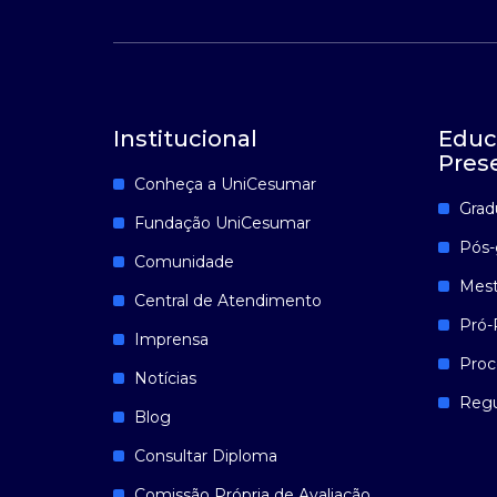
Institucional
Educ
Pres
Conheça a UniCesumar
Grad
Fundação UniCesumar
Pós-
Comunidade
Mest
Central de Atendimento
Pró-
Imprensa
Proc
Notícias
Reg
Blog
Consultar Diploma
Comissão Própria de Avaliação