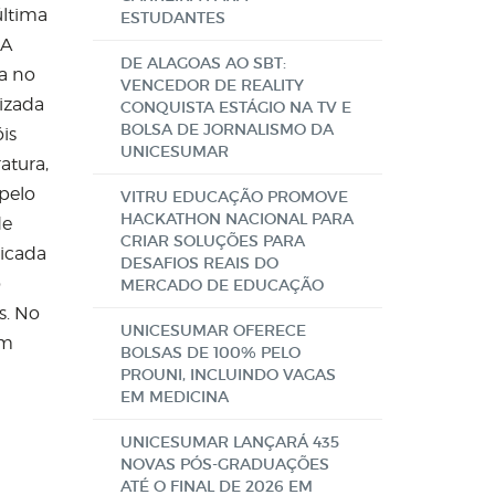
última
ESTUDANTES
 A
DE ALAGOAS AO SBT:
a no
VENCEDOR DE REALITY
lizada
CONQUISTA ESTÁGIO NA TV E
BOLSA DE JORNALISMO DA
is
UNICESUMAR
atura,
pelo
VITRU EDUCAÇÃO PROMOVE
HACKATHON NACIONAL PARA
de
CRIAR SOLUÇÕES PARA
licada
DESAFIOS REAIS DO
o
MERCADO DE EDUCAÇÃO
s. No
UNICESUMAR OFERECE
em
BOLSAS DE 100% PELO
PROUNI, INCLUINDO VAGAS
EM MEDICINA
UNICESUMAR LANÇARÁ 435
NOVAS PÓS-GRADUAÇÕES
ATÉ O FINAL DE 2026 EM