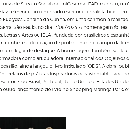
 curso de Serviço Social da UniCesumar EAD, recebeu, na 
 referência ao renomado escritor e jornalista brasileiro.
io Euclydes, Janaína da Cunha, em uma cerimônia realizad
a Serra, São Paulo, no dia 17/08/2023. A homenagem foi rea
 Letras y Artes (AHBLA), fundada por brasileiros e espanhó
 reconhece a dedicação de profissionais no campo da liter
 detém um lugar de destaque. A homenagem também se deu 
ormadora como articuladora internacional dos Objetivos 
casião, ainda lançou o livro intitulado “ODS”. A obra, pub
eúne relatos de práticas inspiradoras de sustentabilidade n
scritores do Brasil, Portugal, Reino Unido e Estados Unido
rá outro lançamento do livro no Shopping Maringá Park, 