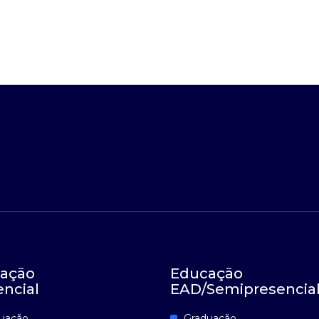
ação
Educação
encial
EAD/Semipresencia
uação
Graduação