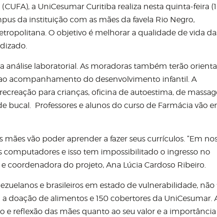
CUFA), a UniCesumar Curitiba realiza nesta quinta-feira (16
mpus da instituição com as mães da favela Rio Negro,
ropolitana. O objetivo é melhorar a qualidade de vida da
dizado.
a análise laboratorial. As moradoras também terão orient
a ao acompanhamento do desenvolvimento infantil. A
recreação para crianças, oficina de autoestima, de massa
úde bucal. Professores e alunos do curso de Farmácia vão e
As mães vão poder aprender a fazer seus currículos. “Em no
 os computadores e isso tem impossibilitado o ingresso no
e coordenadora do projeto, Ana Lúcia Cardoso Ribeiro.
ezuelanos e brasileiros em estado de vulnerabilidade, não
a doação de alimentos e 150 cobertores da UniCesumar. 
o e reflexão das mães quanto ao seu valor e a importância