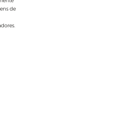
lmente
ovens de
dores.