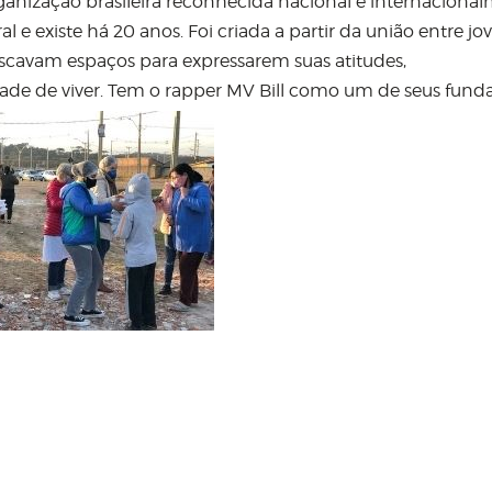
ganização brasileira reconhecida nacional e internaciona
ral e existe há 20 anos. Foi criada a partir da união entre j
buscavam espaços para expressarem suas atitudes,
de de viver. Tem o rapper MV Bill como um de seus funda