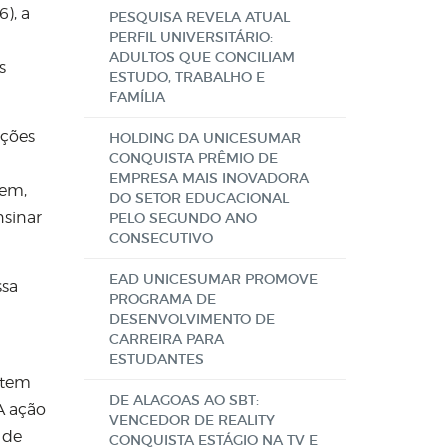
), a
PESQUISA REVELA ATUAL
PERFIL UNIVERSITÁRIO:
ADULTOS QUE CONCILIAM
s
ESTUDO, TRABALHO E
FAMÍLIA
ações
HOLDING DA UNICESUMAR
CONQUISTA PRÊMIO DE
EMPRESA MAIS INOVADORA
gem,
DO SETOR EDUCACIONAL
nsinar
PELO SEGUNDO ANO
CONSECUTIVO
EAD UNICESUMAR PROMOVE
ssa
PROGRAMA DE
DESENVOLVIMENTO DE
CARREIRA PARA
ESTUDANTES
 tem
DE ALAGOAS AO SBT:
A ação
VENCEDOR DE REALITY
 de
CONQUISTA ESTÁGIO NA TV E