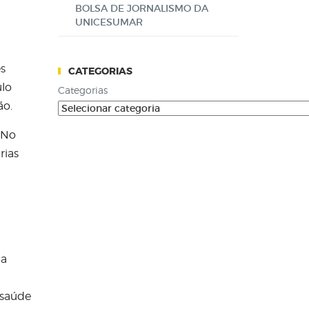
BOLSA DE JORNALISMO DA
UNICESUMAR
s
CATEGORIAS
ulo
Categorias
ão.
. No
rias
da
 saúde