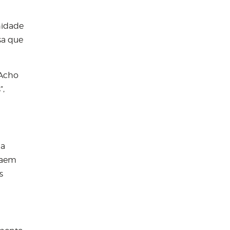
nidade
sa que
 Acho
”,
da
 saem
s