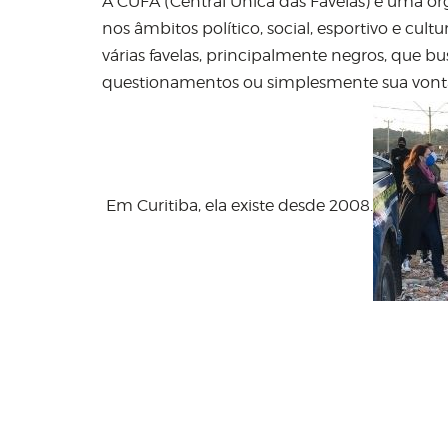
A CUFA (Central Única das Favelas) é uma or
nos âmbitos político, social, esportivo e cultu
várias favelas, principalmente negros, que 
questionamentos ou simplesmente sua vonta
Em Curitiba, ela existe desde 2008.