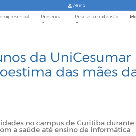
Aluno
emipresencial
Presencial
Pesquisa e extensão
Me
lunos da UniCesumar
oestima das mães d
o
ividades no campus de Curitiba durante
com a saúde até ensino de informática