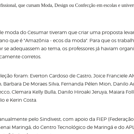
profissional, que cursam Moda, Design ou Confecção em escolas e univer
es de moda do Cesumar tiveram que criar uma proposta lev
no que é "Amazônia - ecos da moda". Para que os trabal
 se adequassem ao tema, os professores já haviam organ
icamente corretos.
leção foram: Everton Cardoso de Castro, Joice Franciele Al
, Barbara De Moraes Silva, Fernanda Pélen Mion, Danilo 
o, Clemara Kelly Bulla, Danilo Hiroaki Jeruya, Maiara Foll
o e Kerin Costa.
 anualmente pelo Sindivest, com apoio da FIEP (Federação
Senai Maringá, do Centro Tecnológico de Maringá e do AP