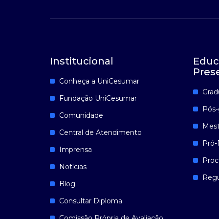
Institucional
Educ
Pres
Conheça a UniCesumar
Grad
Fundação UniCesumar
Pós-
Comunidade
Mest
Central de Atendimento
Pró-
Imprensa
Proc
Notícias
Reg
Blog
Consultar Diploma
Comissão Própria de Avaliação