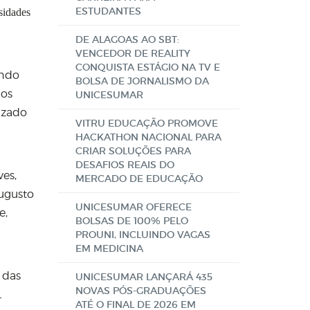
ESTUDANTES
sidades
DE ALAGOAS AO SBT:
VENCEDOR DE REALITY
CONQUISTA ESTÁGIO NA TV E
ando
BOLSA DE JORNALISMO DA
hos
UNICESUMAR
izado
VITRU EDUCAÇÃO PROMOVE
HACKATHON NACIONAL PARA
CRIAR SOLUÇÕES PARA
DESAFIOS REAIS DO
ves,
MERCADO DE EDUCAÇÃO
Augusto
UNICESUMAR OFERECE
e,
BOLSAS DE 100% PELO
PROUNI, INCLUINDO VAGAS
EM MEDICINA
 das
UNICESUMAR LANÇARÁ 435
NOVAS PÓS-GRADUAÇÕES
L
ATÉ O FINAL DE 2026 EM