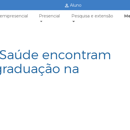
Aluno
emipresencial
Presencial
Pesquisa e extensão
Me
e Saúde encontram
graduação na