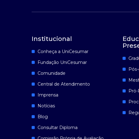
Institucional
Educ
Pres
Conheça a UniCesumar
Grad
Fundação UniCesumar
Pós-
Comunidade
Mest
Central de Atendimento
Pró-
Imprensa
Proc
Notícias
Reg
Blog
Consultar Diploma
Comissão Própria de Avaliação