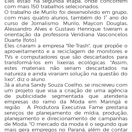
Eles estão na segunda etapa, onde concorrem
com mais 150 trabalhos selecionados.
O trabalho de Murilo foi desenvolvido em grupo,
com mais quatro alunos, também do 1° ano do
curso de Jornalismo. Murilo, Maycon Douglas,
Alessandro Alves e Gustavo Henrique tiveram a
orientação da professora Veridiana Vasconcelos
Duarte (foto).
Eles criaram a empresa "Re-Trash", que propõe o
aproveitamento e a reciclagem de monitores e
TVs e computadores que são descartados para
transformá-los em lixeiras ecológicas. "Assim,
estes materiais não seriam descartados na
natureza e ainda virariam solução na questão do
lixo", diz o aluno.
Já a aluna Sandy Souza Coelho, se inscreveu com
um projeto que visa a criação de uma agência
de publicidade segmentada que atenderia
empresas do ramo da Moda em Maringá e
região. A Produtora Executiva Fame prestaria
serviços de planejamento de mídia, produção,
planejamento e direcionamento de campanhas
de Moda. "O mercado da moda é o segundo que
mais gera empregos no Paraná, além de contar