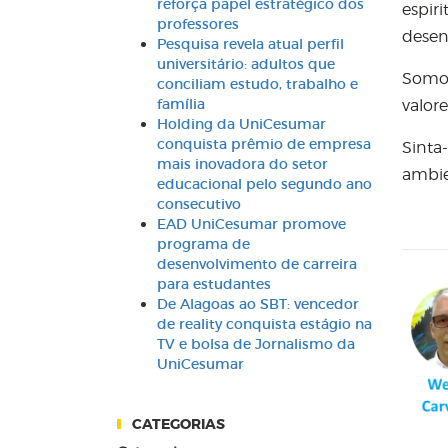
reforça papel estratégico dos
espir
professores
desen
Pesquisa revela atual perfil
universitário: adultos que
Somos
conciliam estudo, trabalho e
família
valore
Holding da UniCesumar
conquista prêmio de empresa
Sinta
mais inovadora do setor
ambie
educacional pelo segundo ano
consecutivo
EAD UniCesumar promove
programa de
desenvolvimento de carreira
para estudantes
De Alagoas ao SBT: vencedor
de reality conquista estágio na
TV e bolsa de Jornalismo da
UniCesumar
CATEGORIAS