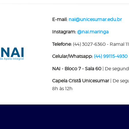
E-mail:
nai@unicesumar.edu.br
Instagram:
@nai.maringa
Telefone:
(44) 3027-6360 - Ramal 1
Celular/Whatsapp:
(44) 99115-4930
NAI - Bloco 7 - Sala 60
| De segunda
Capela Cristã Unicesumar
| De segu
8h às 12h