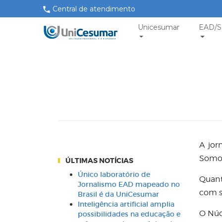
Central de atendimento
Unicesumar
EAD/S
A jor
Somos
ÚLTIMAS NOTÍCIAS
Único laboratório de
Quant
Jornalismo EAD mapeado no
com s
Brasil é da UniCesumar
Inteligência artificial amplia
O Núc
possibilidades na educação e