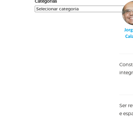
Categorias
Const
integ
Ser r
e esp