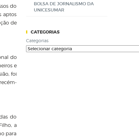
BOLSA DE JORNALISMO DA
ssos do
UNICESUMAR
s aptos
ação de
CATEGORIAS
Categorias
onal do
eiros e
ião, foi
 recém-
adas do
ilho, a
no para