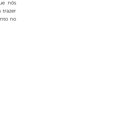
que nós
 trazer
ento no