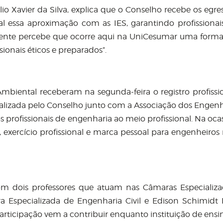
o Xavier da Silva, explica que o Conselho recebe os egre
l essa aproximação com as IES, garantindo profissionai
gente percebe que ocorre aqui na UniCesumar uma form
sionais éticos e preparados”.
Ambiental receberam na segunda-feira o registro profissi
ealizada pelo Conselho junto com a Associação dos Engenh
s profissionais de engenharia ao meio profissional. Na ocas
, exercício profissional e marca pessoal para engenheiros
om dois professores que atuam nas Câmaras Especializ
 Especializada de Engenharia Civil e Edison Schimidt F
rticipação vem a contribuir enquanto instituição de ensi