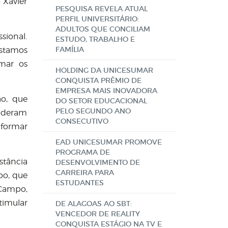
 Xavier
PESQUISA REVELA ATUAL
PERFIL UNIVERSITÁRIO:
ADULTOS QUE CONCILIAM
sional.
ESTUDO, TRABALHO E
FAMÍLIA
estamos
mar os
HOLDING DA UNICESUMAR
CONQUISTA PRÊMIO DE
EMPRESA MAIS INOVADORA
ão, que
DO SETOR EDUCACIONAL
PELO SEGUNDO ANO
puderam
CONSECUTIVO
 formar
EAD UNICESUMAR PROMOVE
PROGRAMA DE
stância
DESENVOLVIMENTO DE
CARREIRA PARA
po, que
ESTUDANTES
 Campo,
timular
DE ALAGOAS AO SBT:
VENCEDOR DE REALITY
CONQUISTA ESTÁGIO NA TV E