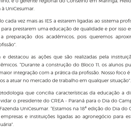
ilho, e o gerente regional do Conselho em Maringá, Hélio
ta à UniCesumar.
 cada vez mais as IES a estarem ligadas ao sistema profis
s para prestarem uma educação de qualidade e por isso 
 a preparação dos acadêmicos, pois queremos aproxi
fissão”.
 e destacou as ações que são realizadas pela instituiç
êmicos. “Durante a construção do Bloco 11, os alunos 
ior integração com a prática da profissão. Nosso foco é
tos a atuar no mercado de trabalho em qualquer situação”.
odologia que concilia características da educação a di
nvidar o presidente do CREA - Paraná para o Dia do Cam
na Fazenda UniCesumar. “Estamos na 18ª edição do Dia do
empresas e instituições ligadas ao agronegócio para es
uária”.