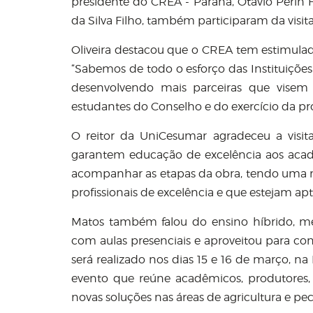
presidente do CREA - Paraná, Otávio Perin F
da Silva Filho, também participaram da visi
Oliveira destacou que o CREA tem estimulado
“Sabemos de todo o esforço das Instituiçõe
desenvolvendo mais parceiras que visem
estudantes do Conselho e do exercício da pro
O reitor da UniCesumar agradeceu a visita
garantem educação de excelência aos acad
acompanhar as etapas da obra, tendo uma ma
profissionais de excelência e que estejam ap
Matos também falou do ensino híbrido, met
com aulas presenciais e aproveitou para co
será realizado nos dias 15 e 16 de março, 
evento que reúne acadêmicos, produtores, 
novas soluções nas áreas de agricultura e pec