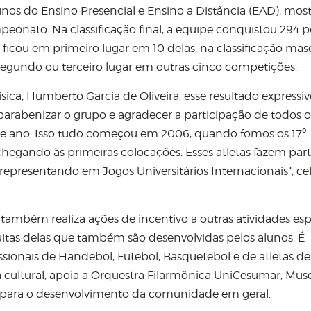
unos do Ensino Presencial e Ensino a Distância (EAD), mos
eonato. Na classificação final, a equipe conquistou 294 p
 ficou em primeiro lugar em 10 delas, na classificação masc
egundo ou terceiro lugar em outras cinco competições.
ca, Humberto Garcia de Oliveira, esse resultado expressivo
parabenizar o grupo e agradecer a participação de todos o
e ano. Isso tudo começou em 2006, quando fomos os 17º
 chegando às primeiras colocações. Esses atletas fazem par
representando em Jogos Universitários Internacionais”, ce
também realiza ações de incentivo a outras atividades esp
uitas delas que também são desenvolvidas pelos alunos. É
sionais de Handebol, Futebol, Basquetebol e de atletas de
rea cultural, apoia a Orquestra Filarmônica UniCesumar, Mus
s para o desenvolvimento da comunidade em geral.