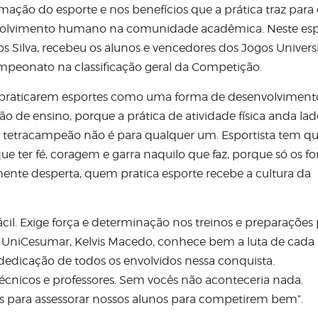
ação do esporte e nos benefícios que a prática traz para 
olvimento humano na comunidade acadêmica. Neste espír
tos Silva, recebeu os alunos e vencedores dos Jogos Universi
mpeonato na classificação geral da Competição.
a praticarem esportes como uma forma de desenvolviment
o de ensino, porque a prática de atividade física anda lad
 tetracampeão não é para qualquer um. Esportista tem qu
e ter fé, coragem e garra naquilo que faz, porque só os fo
mente desperta, quem pratica esporte recebe a cultura da
il. Exige força e determinação nos treinos e preparações 
 UniCesumar, Kelvis Macedo, conhece bem a luta de cada
dicação de todos os envolvidos nessa conquista.
técnicos e professores. Sem vocês não aconteceria nada.
s para assessorar nossos alunos para competirem bem”.