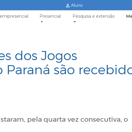
Aluno
emipresencial
Presencial
Pesquisa e extensão
Me
es dos Jogos
do Paraná são recebid
taram, pela quarta vez consecutiva, o