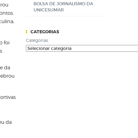
BOLSA DE JORNALISMO DA
trou
UNICESUMAR
ontos.
ulina,
CATEGORIAS
Categorias
 foi
s
te da
lebrou
ortivas
eu da