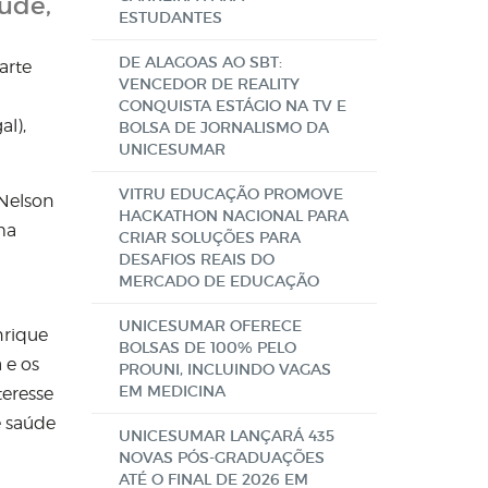
úde,
ESTUDANTES
DE ALAGOAS AO SBT:
arte
VENCEDOR DE REALITY
CONQUISTA ESTÁGIO NA TV E
al),
BOLSA DE JORNALISMO DA
UNICESUMAR
VITRU EDUCAÇÃO PROMOVE
 Nelson
HACKATHON NACIONAL PARA
ma
CRIAR SOLUÇÕES PARA
DESAFIOS REAIS DO
MERCADO DE EDUCAÇÃO
UNICESUMAR OFERECE
nrique
BOLSAS DE 100% PELO
 e os
PROUNI, INCLUINDO VAGAS
EM MEDICINA
teresse
e saúde
UNICESUMAR LANÇARÁ 435
NOVAS PÓS-GRADUAÇÕES
ATÉ O FINAL DE 2026 EM