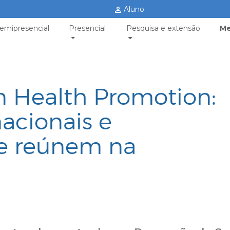
Aluno
emipresencial
Presencial
Pesquisa e extensão
Me
n Health Promotion:
acionais e
se reúnem na