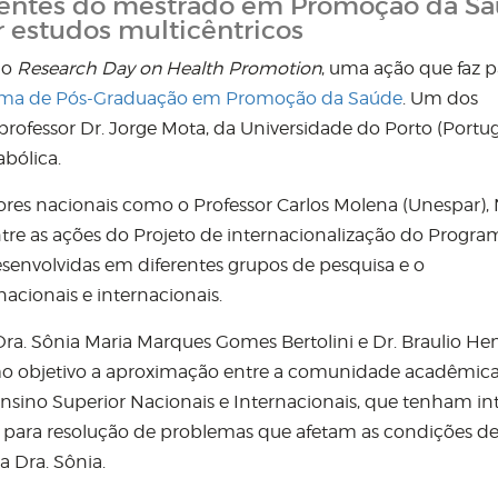
ocentes do mestrado em Promoção da Sa
 estudos multicêntricos
 o
Research Day on Health Promotion
, uma ação que faz p
ma de Pós-Graduação em Promoção da Saúde
. Um dos
rofessor Dr. Jorge Mota, da Universidade do Porto (Portug
abólica.
es nacionais como o Professor Carlos Molena (Unespar),
ntre as ações do Projeto de internacionalização do Progra
senvolvidas em diferentes grupos de pesquisa e o
acionais e internacionais.
Dra. Sônia Maria Marques Gomes Bertolini e Dr. Braulio He
o objetivo a aproximação entre a comunidade acadêmica
Ensino Superior Nacionais e Internacionais, que tenham in
s, para resolução de problemas que afetam as condições d
a Dra. Sônia.