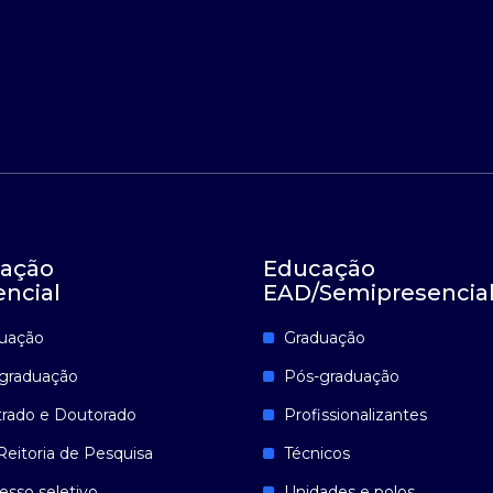
ação
Educação
encial
EAD/Semipresencia
uação
Graduação
graduação
Pós-graduação
rado e Doutorado
Profissionalizantes
Reitoria de Pesquisa
Técnicos
esso seletivo
Unidades e polos