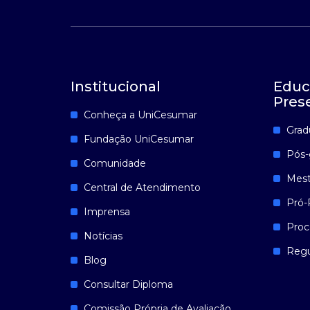
Institucional
Educ
Pres
Conheça a UniCesumar
Grad
Fundação UniCesumar
Pós-
Comunidade
Mest
Central de Atendimento
Pró-
Imprensa
Proc
Notícias
Reg
Blog
Consultar Diploma
Comissão Própria de Avaliação