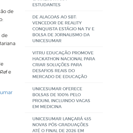
ESTUDANTES
ção de
DE ALAGOAS AO SBT:
o:
VENCEDOR DE REALITY
CONQUISTA ESTÁGIO NA TV E
BOLSA DE JORNALISMO DA
o de
UNICESUMAR
Mariana
VITRU EDUCAÇÃO PROMOVE
HACKATHON NACIONAL PARA
de
CRIAR SOLUÇÕES PARA
DESAFIOS REAIS DO
sRe
f e
MERCADO DE EDUCAÇÃO
UNICESUMAR OFERECE
esumar
BOLSAS DE 100% PELO
PROUNI, INCLUINDO VAGAS
EM MEDICINA
UNICESUMAR LANÇARÁ 435
NOVAS PÓS-GRADUAÇÕES
ATÉ O FINAL DE 2026 EM