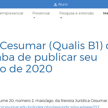
Aluno
emipresencial
Presencial
Pesquisa e extensão
Me
 Cesumar (Qualis B1)
ba de publicar seu
o de 2020
lume 20, número 2, maio/ago, da Revista Jurídica Cesumar.
unicesumar.edu.br/index.php/revjuridica/issue/view/217