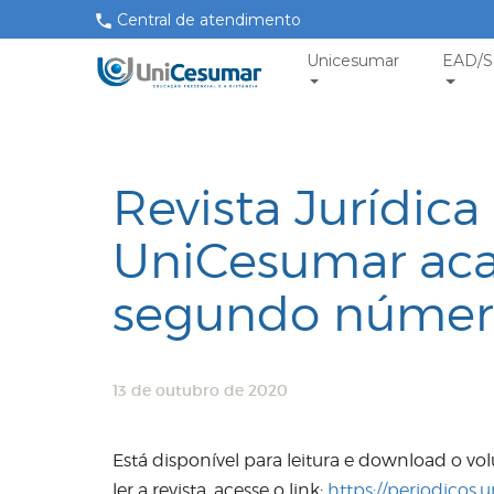
Central de atendimento
Unicesumar
EAD/S
Revista Jurídica
UniCesumar aca
segundo númer
13 de outubro de 2020
Está disponível para leitura e download o vo
ler a revista, acesse o link:
https://periodicos.