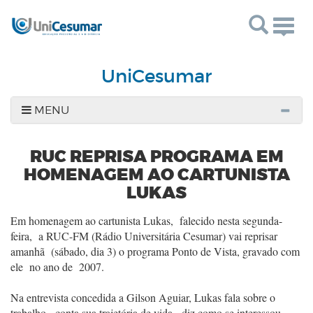
Togg
navig
UniCesumar
MENU
RUC REPRISA PROGRAMA EM
HOMENAGEM AO CARTUNISTA
LUKAS
Em homenagem ao cartunista Lukas, falecido nesta segunda-
feira, a RUC-FM (Rádio Universitária Cesumar) vai reprisar
amanhã (sábado, dia 3) o programa Ponto de Vista, gravado com
ele no ano de 2007.
Na entrevista concedida a Gilson Aguiar, Lukas fala sobre o
trabalho, conta sua trajetória de vida, diz como se interessou