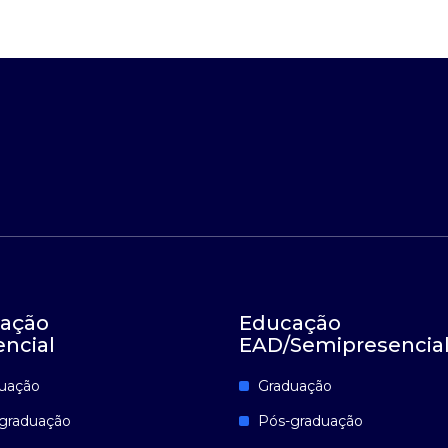
ação
Educação
encial
EAD/Semipresencia
uação
Graduação
graduação
Pós-graduação