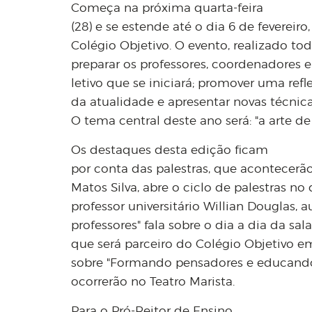
Começa na próxima quarta-feira
(28) e se estende até o dia 6 de fevere
Colégio Objetivo. O evento, realizado to
preparar os professores, coordenadores e
letivo que se iniciará; promover uma ref
da atualidade e apresentar novas técnic
O tema central deste ano será: "a arte d
Os destaques desta edição ficam
por conta das palestras, que acontecerão 
Matos Silva, abre o ciclo de palestras no di
professor universitário Willian Douglas, a
professores" fala sobre o dia a dia da sal
que será parceiro do Colégio Objetivo em
sobre "Formando pensadores e educando 
ocorrerão no Teatro Marista.
Para o Pró-Reitor de Ensino,