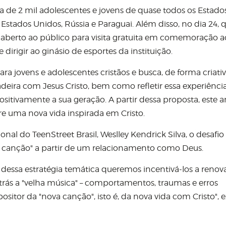
ca de 2 mil adolescentes e jovens de quase todos os Estado
Estados Unidos, Rússia e Paraguai. Além disso, no dia 24, 
ará aberto ao público para visita gratuita em comemoração a
 dirigir ao ginásio de esportes da instituição.
ara jovens e adolescentes cristãos e busca, de forma criativ
eira com Jesus Cristo, bem como refletir essa experiênci
sitivamente a sua geração. A partir dessa proposta, este a
e uma nova vida inspirada em Cristo.
al do TeenStreet Brasil, Weslley Kendrick Silva, o desafio
va canção" a partir de um relacionamento como Deus.
essa estratégia temática queremos incentivá-los a renova
rás a "velha música" – comportamentos, traumas e erros
itor da "nova canção", isto é, da nova vida com Cristo", e