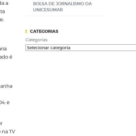
da a
BOLSA DE JORNALISMO DA
UNICESUMAR
ita
e,
CATEGORIAS
Categorias
ria
tado é
emanha
4; e
er
e na TV