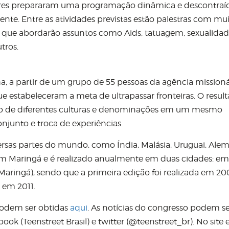
zadores prepararam uma programação dinâmica e descontraí
ente. Entre as atividades previstas estão palestras com mu
s que abordarão assuntos como Aids, tatuagem, sexualidad
utros.
, a partir de um grupo de 55 pessoas da agência missioná
e estabeleceram a meta de ultrapassar fronteiras. O resul
ião de diferentes culturas e denominações em um mesmo
junto e troca de experiências.
ersas partes do mundo, como Índia, Malásia, Uruguai, Al
e em Maringá e é realizado anualmente em duas cidades: em
Maringá), sendo que a primeira edição foi realizada em 200
 em 2011.
 podem ser obtidas
aqui
. As notícias do congresso podem s
k (Teenstreet Brasil) e twitter (@teenstreet_br). No site 