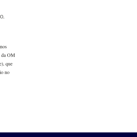
0,
 nos
vo da OM
e), que
io no