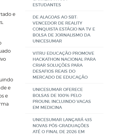
ESTUDANTES
rtado e
DE ALAGOAS AO SBT:
s,
VENCEDOR DE REALITY
CONQUISTA ESTÁGIO NA TV E
BOLSA DE JORNALISMO DA
UNICESUMAR
o
quado
VITRU EDUCAÇÃO PROMOVE
ivo
HACKATHON NACIONAL PARA
CRIAR SOLUÇÕES PARA
DESAFIOS REAIS DO
MERCADO DE EDUCAÇÃO
luindo
nde e
UNICESUMAR OFERECE
BOLSAS DE 100% PELO
os e
PROUNI, INCLUINDO VAGAS
irma
EM MEDICINA
UNICESUMAR LANÇARÁ 435
NOVAS PÓS-GRADUAÇÕES
ATÉ O FINAL DE 2026 EM