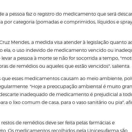
e a pessoa faz o registro do medicamento que será desca
a por categoria (pomadas e comprimidos, líquidos e spray
Cruz Mendes, a medida visa atender à legislação quanto a
o ela, o uso indevido de medicamento vencido ou inade
é levar a pessoa à morte se não for socorrida a tempo, "mot
ras de remédios ou aqueles que estão vencidos", salienta.
os que esses medicamentos causam ao meio ambiente, po
rregularmente. "Hoje a preocupação ambiental é muito gra
 descarte inadequado de medicamento é prejudicial a tod
ara o lixo comum de casa, para o vaso sanitário ou pia", af
 restos de remédios deve ser feita pelas farmácias e
to. Os medicamentos recolhidos pela Unicesufarma são