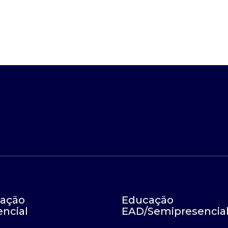
ação
Educação
encial
EAD/Semipresencia