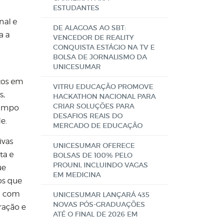
ESTUDANTES
nal e
DE ALAGOAS AO SBT:
a a
VENCEDOR DE REALITY
CONQUISTA ESTÁGIO NA TV E
BOLSA DE JORNALISMO DA
UNICESUMAR
ntos em
VITRU EDUCAÇÃO PROMOVE
s,
HACKATHON NACIONAL PARA
CRIAR SOLUÇÕES PARA
campo
DESAFIOS REAIS DO
e.
MERCADO DE EDUCAÇÃO
ivas
UNICESUMAR OFERECE
ta e
BOLSAS DE 100% PELO
PROUNI, INCLUINDO VAGAS
ue
EM MEDICINA
os que
na com
UNICESUMAR LANÇARÁ 435
NOVAS PÓS-GRADUAÇÕES
ração e
ATÉ O FINAL DE 2026 EM