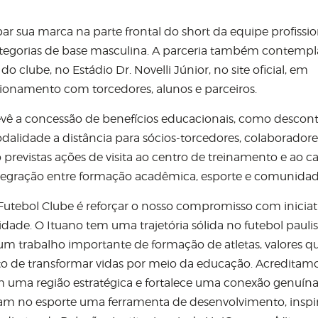
 sua marca na parte frontal do short da equipe profissio
tegorias de base masculina. A parceria também contempl
 clube, no Estádio Dr. Novelli Júnior, no site oficial, em
cionamento com torcedores, alunos e parceiros.
 prevê a concessão de benefícios educacionais, como desco
lidade a distância para sócios-torcedores, colaboradore
 previstas ações de visita ao centro de treinamento e ao 
tegração entre formação acadêmica, esporte e comunidad
 Futebol Clube é reforçar o nosso compromisso com iniciat
de. O Ituano tem uma trajetória sólida no futebol paulis
e um trabalho importante de formação de atletas, valores q
o de transformar vidas por meio da educação. Acreditam
m uma região estratégica e fortalece uma conexão genuí
rgam no esporte uma ferramenta de desenvolvimento, inspi