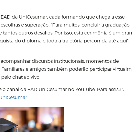
no EAD da UniCesumar, cada formando que chega a esse
scolhas e superação. “Para muitos, concluir a graduação
a e tantos outros desafios. Por isso, esta cerimônia é um gra
ta do diploma e toda a trajetória percorrida até aqui”,
 acompanhar discursos institucionais, momentos de
 Familiares e amigos também poderão participar virtualm
elo chat ao vivo.
elo canal da EAD UniCesumar no YouTube. Para assistir,
D UniCesumar