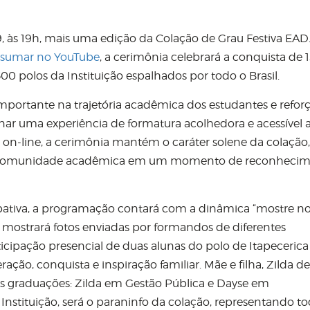
29, às 19h, mais uma edição da Colação de Grau Festiva EAD
esumar
no YouTube
, a cerimônia celebrará a conquista de 
00 polos da Instituição espalhados por todo o Brasil.
portante na trajetória acadêmica dos estudantes e reforç
 uma experiência de formatura acolhedora e acessível 
on-line, a cerimônia mantém o caráter solene da colação,
e a comunidade acadêmica em um momento de reconhecim
cipativa, a programação contará com a dinâmica “mostre n
e mostrará fotos enviadas por formandos de diferentes
cipação presencial de duas alunas do polo de Itapecerica
ração, conquista e inspiração familiar. Mãe e filha, Zilda d
as graduações: Zilda em Gestão Pública e Dayse em
Instituição, será o paraninfo da colação, representando to