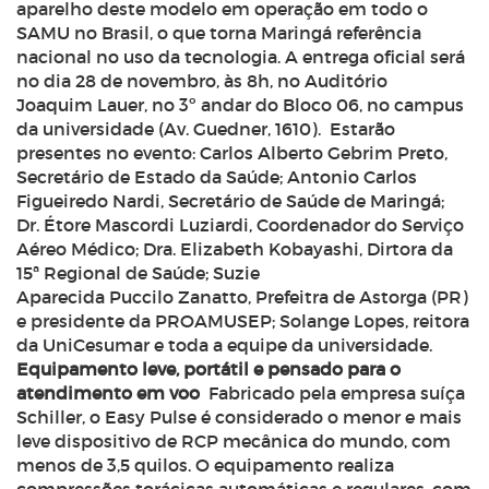
aparelho deste modelo em operação em todo o
SAMU no Brasil, o que torna Maringá referência
nacional no uso da tecnologia. A entrega oficial será
no dia 28 de novembro, às 8h, no Auditório
Joaquim Lauer, no 3º andar do Bloco 06, no campus
da universidade (Av. Guedner, 1610).
Estarão
presentes no evento: Carlos Alberto Gebrim Preto,
Secretário de Estado da Saúde; Antonio Carlos
Figueiredo Nardi, Secretário de Saúde de Maringá;
Dr. Étore Mascordi Luziardi, Coordenador do Serviço
Aéreo Médico; Dra. Elizabeth Kobayashi, Dirtora da
15ª Regional de Saúde; Suzie
Aparecida Puccilo Zanatto, Prefeitra de Astorga (PR)
e presidente da PROAMUSEP; Solange Lopes, reitora
da UniCesumar e toda a equipe da universidade.
Equipamento leve, portátil e pensado para o
atendimento em voo
Fabricado pela empresa suíça
Schiller, o Easy Pulse é considerado o menor e mais
leve dispositivo de RCP mecânica do mundo, com
menos de 3,5 quilos. O equipamento realiza