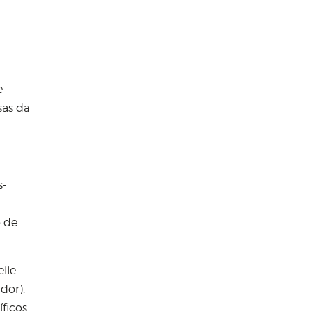
e
sas da
s-
o de
lle
dor).
ficos.