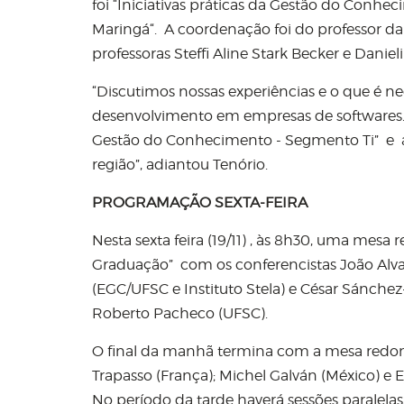
foi “Iniciativas práticas da Gestão do Conhe
Maringá“. A coordenação foi do professor d
professoras Steffi Aline Stark Becker e Danie
“Discutimos nossas experiências e o que é n
desenvolvimento em empresas de softwares. 
Gestão do Conhecimento - Segmento Ti” e a
região”, adiantou Tenório.
PROGRAMAÇÃO SEXTA-FEIRA
Nesta sexta feira (19/11) , às 8h30, uma mesa
Graduação” com os conferencistas João Alva
(EGC/UFSC e Instituto Stela) e César Sánche
Roberto Pacheco (UFSC).
O final da manhã termina com a mesa redonda
Trapasso (França); Michel Galván (México) 
No período da tarde haverá sessões paralelas,