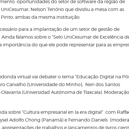
cimento: oportunidades do setor de software da região de
a UniCesumar, Nelson Tenório que dividiu a mesa com as
li Pinto, ambas da mesma instituição.
ecessário para a implantação de um setor de gestão de
Ainda falamos sobre o “Selo UniCesumar de Excelência d
 importância do que ele pode representar para as empre
 redonda virtual vai debater o tema “Educação Digital na Pó
ro Carvalho (Universidade do Minho), Neri dos Santos
z-Olavarría (Universidad Autónoma de Tlaxcala). Moderaçã
 sobre “Cultura empresarial en la era digital” com Raffae
e Eysel Adolfo Chong (Panamá) e Fernando Daniels (modera
 apresentações de trabalhos e lançamentos de livros cientí