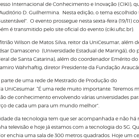
esso Internacional de Conhecimento e Inovação (CIKI), qu
 Auditório D. Guilhermina. Nesta edição, o tema escolhido 
stentável”. O evento prossegue nesta sexta-feira (19/11) 
é transmitido pelo site oficial do evento (ciki.ufsc.br).
trião Wilson de Matos Silva, reitor da UniCesumar, além d
 César Damasceno (Universidade Estadual de Maringá), do 
deral de Santa Catarina), além do coordenador Emérito do 
Ramiro Wahrhaftig, diretor Presidente da Fundação Araucár
m parte de uma rede de Mestrado de Produção do
 da UniCesumar. “É uma rede muito importante. Teremos m
ção de conhecimento envolvendo várias universidades para
rço de cada um para um mundo melhor”.
cidade da tecnologia tem que ser acompanhada e não há 
nha televisão e hoje já estamos com a tecnologia do 5G. 
dor enchia uma sala de 300 metros quadrados. Hoje um ce