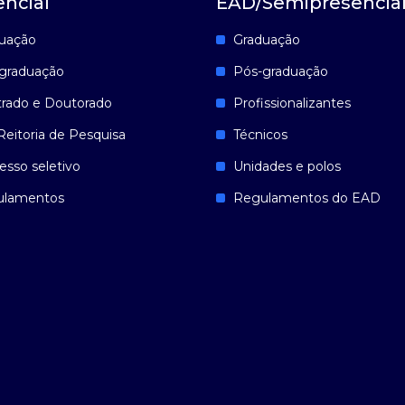
encial
EAD/Semipresencia
uação
Graduação
graduação
Pós-graduação
rado e Doutorado
Profissionalizantes
Reitoria de Pesquisa
Técnicos
esso seletivo
Unidades e polos
ulamentos
Regulamentos do EAD