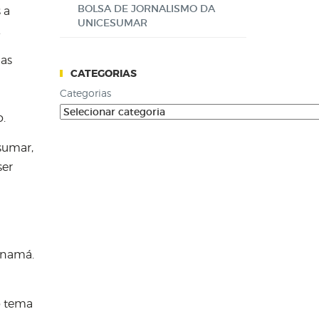
BOLSA DE JORNALISMO DA
 a
UNICESUMAR
.
nas
CATEGORIAS
Categorias
.
sumar,
ser
Panamá.
o tema