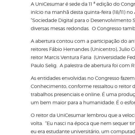
A UniCesumar é sede da 11 ª edição do Congr
início na manhã desta quinta-feira (18/11) no
“Sociedade Digital para o Desenvolvimento Su
diversas mesas redondas. O Congresso também 
A abertura contou com a participação do anfi
reitores Fábio Hernandes (Unicentro), Julio
reitor Marcis Ventura Faria (Universidade Fe
Paulo Selig. A palestra de abertura foi com 
As entidades envolvidas no Congresso faze
Conhecimento, conforme ressaltou o reitor
trabalhos presenciais e online. É uma produ
um bem maior para a humanidade. É o esfo
O reitor da UniCesumar lembrou que a velo
volta. “Eu nasci na época que nem sequer ti
eu era estudante universitário, um computa