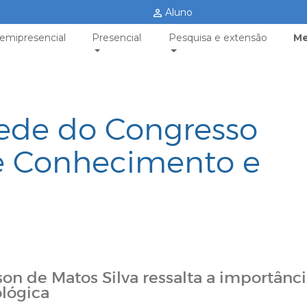
Aluno
emipresencial
Presencial
Pesquisa e extensão
Me
ede do Congresso
de Conhecimento e
son de Matos Silva ressalta a importânc
ológica