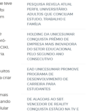
e teve
PESQUISA REVELA ATUAL
PERFIL UNIVERSITÁRIO:
foi
ADULTOS QUE CONCILIAM
com
ESTUDO, TRABALHO E
FAMÍLIA
e
HOLDING DA UNICESUMAR
CONQUISTA PRÊMIO DE
pró-
EMPRESA MAIS INOVADORA
CIKI,
DO SETOR EDUCACIONAL
ia.
PELO SEGUNDO ANO
CONSECUTIVO
EAD UNICESUMAR PROMOVE
uitos
PROGRAMA DE
 criar
DESENVOLVIMENTO DE
CARREIRA PARA
ESTUDANTES
mais
DE ALAGOAS AO SBT:
Quando
VENCEDOR DE REALITY
lular
CONQUISTA ESTÁGIO NA TV E