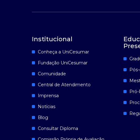
Institucional
Educ
Pres
Conheça a UniCesumar
Grad
Fundação UniCesumar
Pós-
Comunidade
Mest
Central de Atendimento
Pró-
Imprensa
Proc
Notícias
Reg
Blog
Consultar Diploma
Comissão Própria de Avaliação