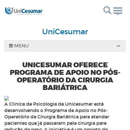
Togg
navig
UniCesumar
MENU
UNICESUMAR OFERECE
PROGRAMA DE APOIO NO PÓS-
OPERATÓRIO DA CIRURGIA
BARIÁTRICA
A Clínica de Psicologia da Unicesumar está
desenvolvendo o Programa de Apoio no Pós-
Operatório da Cirurgia Bariátrica para atender
pacientes que já passaram pela cirurgia para
redução de peso. A iniciativa é um projeto de