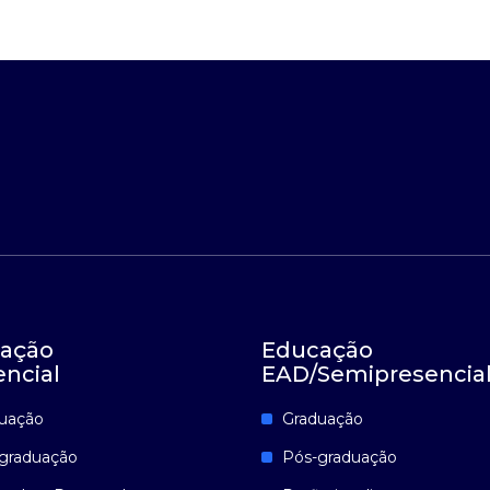
ação
Educação
encial
EAD/Semipresencia
uação
Graduação
graduação
Pós-graduação