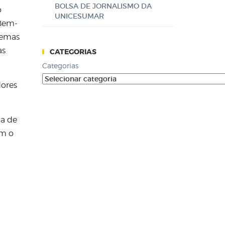
BOLSA DE JORNALISMO DA
o
UNICESUMAR
 Bem-
temas
as
CATEGORIAS
Categorias
dores
ma de
am o