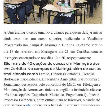
A Unicesumar oferece uma nova chance para quem desejar iniciar
ainda este ano um curso superior, realizando o Vestibular
Programado nos campi de Maringá e Curitiba. O exame será no
dia 13 de fevereiro em Maringá e dia 21 em Curitiba, com as
inscrições encerrando-se nos dias 12 e 20, respectivamente.
São mais de 40 opções de cursos em Maringá e dez
em Curitiba. No campus de Maringá, além de cursos
ireito, Ciências Contábeis, Ciências
tradicionais como D
Biológicas, Biomedicina, Engenharia Ambiental, Gastronomia e
Jornalismo, destacados pelo conceito 5 do MEC, ou Pilotagem e
Manutenção de Aeronaves, únicos na região
, a instituição oferece
três novas opções: Engenharia Mecânica, Engenharia Química e
Processos Gerenciais, entre outros.
Para se inscrever, o candidato
deve acessar o
site
, preencher a ficha de inscrição e responder ao