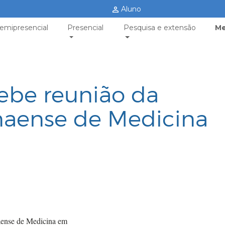
Aluno
emipresencial
Presencial
Pesquisa e extensão
Me
ebe reunião da
aense de Medicina
aense de Medicina em