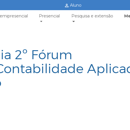
Aluno
emipresencial
Presencial
Pesquisa e extensão
Me
ia 2º Fórum
Contabilidade Aplica
o