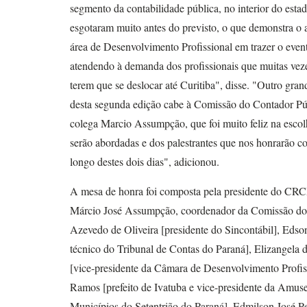
segmento da contabilidade pública, no interior do estad
esgotaram muito antes do previsto, o que demonstra o a
área de Desenvolvimento Profissional em trazer o evento
atendendo à demanda dos profissionais que muitas veze
terem que se deslocar até Curitiba", disse. "Outro gran
desta segunda edição cabe à Comissão do Contador Púb
colega Marcio Assumpção, que foi muito feliz na escol
serão abordadas e dos palestrantes que nos honrarão 
longo destes dois dias", adicionou.
A mesa de honra foi composta pela presidente do CRC
Márcio José Assumpção, coordenador da Comissão do 
Azevedo de Oliveira [presidente do Sincontábil], Edson
técnico do Tribunal de Contas do Paraná], Elizangela
[vice-presidente da Câmara de Desenvolvimento Prof
Ramos [prefeito de Ivatuba e vice-presidente da Amus
Municípios do Setentrião do Paraná], Edmilson José P