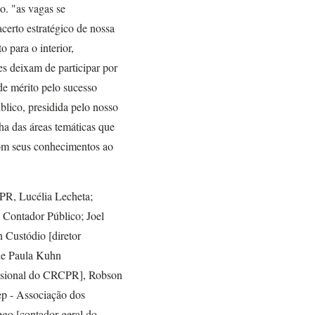
o. "as vagas se
certo estratégico de nossa
 para o interior,
s deixam de participar por
de mérito pelo sucesso
lico, presidida pelo nosso
ha das áreas temáticas que
com seus conhecimentos ao
PR, Lucélia Lecheta;
Contador Público; Joel
 Custódio [diretor
 de Paula Kuhn
issional do CRCPR], Robson
ep - Associação dos
ego [contador geral do