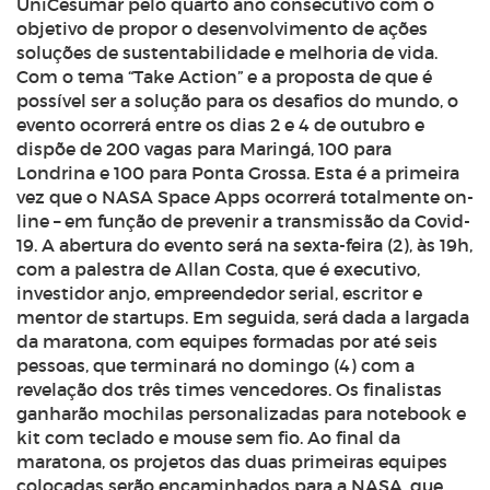
UniCesumar pelo quarto ano consecutivo com o
objetivo de propor o desenvolvimento de ações
soluções de sustentabilidade e melhoria de vida.
Com o tema “Take Action” e a proposta de que é
possível ser a solução para os desafios do mundo, o
evento ocorrerá entre os dias 2 e 4 de outubro e
dispõe de 200 vagas para Maringá, 100 para
Londrina e 100 para Ponta Grossa. Esta é a primeira
vez que o NASA Space Apps ocorrerá totalmente on-
line – em função de prevenir a transmissão da Covid-
19. A abertura do evento será na sexta-feira (2), às 19h,
com a palestra de Allan Costa, que é executivo,
investidor anjo, empreendedor serial, escritor e
mentor de
startups
. Em seguida, será dada a largada
da maratona, com equipes formadas por até seis
pessoas, que terminará no domingo (4) com a
revelação dos três times vencedores. Os finalistas
ganharão mochilas personalizadas para notebook e
kit com teclado e mouse sem fio. Ao final da
maratona, os projetos das duas primeiras equipes
colocadas serão encaminhados para a NASA, que