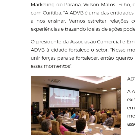
Marketing do Paraná, Wilson Matos Filho, d
com Curitiba. “A ADVB é uma das entidades ma
a nos ensinar. Vamos estreitar relações
experiências e trazendo ideias de ações pod
O presidente da Associação Comercial e Emp
ADVB à cidade fortalece o setor. “Nesse m
unir forças para se fortalecer, então quant
esses momentos”.
AD
A A
exi
emp
mei
ass