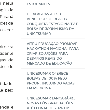
u nesta
ESTUDANTES
ingá da
DE ALAGOAS AO SBT:
 Paraná
VENCEDOR DE REALITY
iões da
CONQUISTA ESTÁGIO NA TV E
BOLSA DE JORNALISMO DA
o setor
UNICESUMAR
VITRU EDUCAÇÃO PROMOVE
rimeira
HACKATHON NACIONAL PARA
sidente
CRIAR SOLUÇÕES PARA
DESAFIOS REAIS DO
ias de
MERCADO DE EDUCAÇÃO
xto de
UNICESUMAR OFERECE
BOLSAS DE 100% PELO
PROUNI, INCLUINDO VAGAS
tidade.
EM MEDICINA
te pelo
UNICESUMAR LANÇARÁ 435
NOVAS PÓS-GRADUAÇÕES
Venda e
ATÉ O FINAL DE 2026 EM