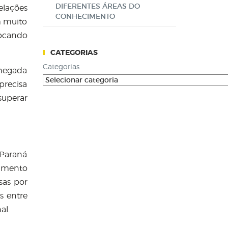
DIFERENTES ÁREAS DO
elações
CONHECIMENTO
m muito
rocando
CATEGORIAS
Categorias
chegada
precisa
superar
-Paraná
vimento
sas por
s entre
al.