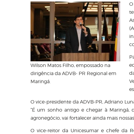
O
t
A
(A
in
co
P
e
Wilson Matos Filho, empossado na
d
dirigência da ADVB- PR Regional em
V
Maringá.
es
O vice-presidente da ADVB-PR, Adriano Luna
“É um sonho antigo e chegar à Maringá, 
agronegócio, vai fortalecer ainda mais nossas
O vice-reitor da Unicesumar e chefe da R