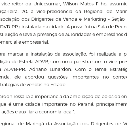
 vice-reitor da Unicesumar, Wilson Matos Filho, assumi
erça-feira, 20, a vice-presidência da Regional de Mar
ssociação dos Dirigentes de Venda e Marketing – Seção
DVB-PR), instalada na cidade. A posse foi na Sala de Reun
stituição e teve a presença de autoridades e empresários d
mercial e empresarial.
ara marcar a instalação da associação, foi realizada a p
dição do Estrela ADVB, com uma palestra com o vice-pre
a ADVB-PR, Adriano Lunardon. Com o tema: Estratég
enda, ele abordou questões importantes no conte
tratégias de vendas no Estado.
rdon ressalta a importância da ampliação de polos da en
que é uma cidade importante no Paraná, principalmen
 ações e auxiliar a economia local”.
egional de Maringá da Associação dos Dirigentes de 