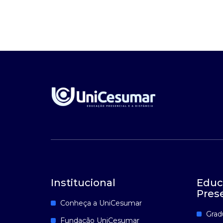
Institucional
Educ
Pres
Conheça a UniCesumar
Grad
Fundação UniCesumar