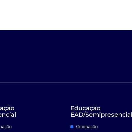
ação
Educação
encial
EAD/Semipresencia
uação
Graduação