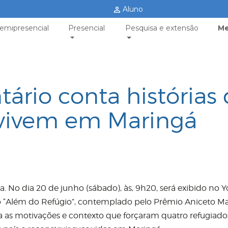
Aluno
emipresencial
Presencial
Pesquisa e extensão
Me
rio conta histórias
 vivem em Maringá
a. No dia 20 de junho (sábado), às, 9h20, será exibido no 
 “Além do Refúgio”, contemplado pelo Prêmio Aniceto Ma
ta as motivações e contexto que forçaram quatro refugiado