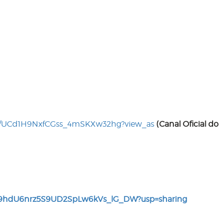
el/UCd1H9NxfCGss_4mSKXw32hg?view_as
(Canal Oficial do
1SQK49hdU6nrz5S9UD2SpLw6kVs_lG_DW?usp=sharing