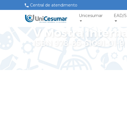
Central de atendimento
Unicesumar
EAD/S
V Mostra Interna
ISBN 978-85-61091-01-9