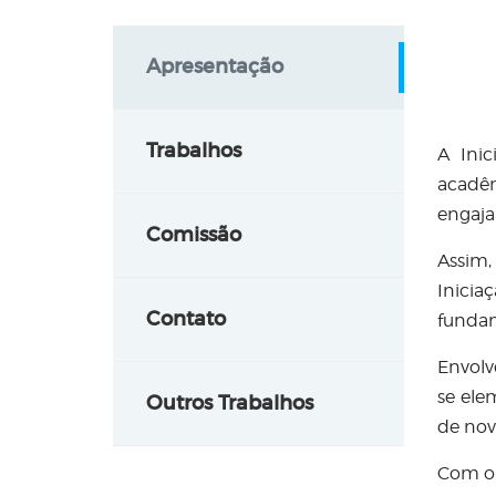
Apresentação
Trabalhos
A Inic
acadêm
engaja
Comissão
Assim,
Inici
Contato
fundam
Envolv
se ele
Outros Trabalhos
de nov
Com o 