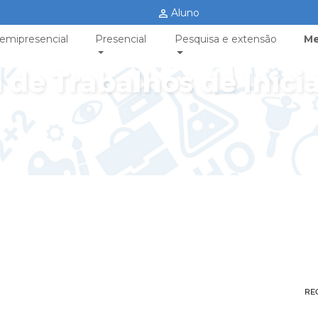
Aluno
emipresencial
Presencial
Pesquisa e extensão
Me
 de Trabalhos de Inicia
RE