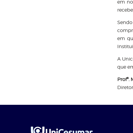
em nos
recebe
Sendo
compro
em qu
Institu
A Unic
que em
Profª.
Direto