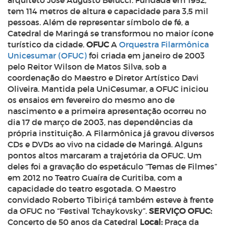
arquiteto José Augusto Belucci. Fundada em 1952,
tem 114 metros de altura e capacidade para 3,5 mil
pessoas. Além de representar símbolo de fé, a
Catedral de Maringá se transformou no maior ícone
turístico da cidade.
OFUC
A
Orquestra Filarmônica
Unicesumar (OFUC)
foi criada em janeiro de 2003
pelo Reitor Wilson de Matos Silva, sob a
coordenação do Maestro e Diretor Artístico Davi
Oliveira. Mantida pela UniCesumar, a OFUC iniciou
os ensaios em fevereiro do mesmo ano de
nascimento e a primeira apresentação ocorreu no
dia 17 de março de 2003, nas dependências da
própria instituição. A Filarmônica já gravou diversos
CDs e DVDs ao vivo na cidade de Maringá. Alguns
pontos altos marcaram a trajetória da OFUC. Um
deles foi a gravação do espetáculo “Temas de Filmes”
em 2012 no Teatro Guaíra de Curitiba, com a
capacidade do teatro esgotada. O Maestro
convidado Roberto Tibiriçá também esteve à frente
da OFUC no “Festival Tchaykovsky”.
SERVIÇO
OFUC:
Concerto de 50 anos da Catedral
Local:
Praça da