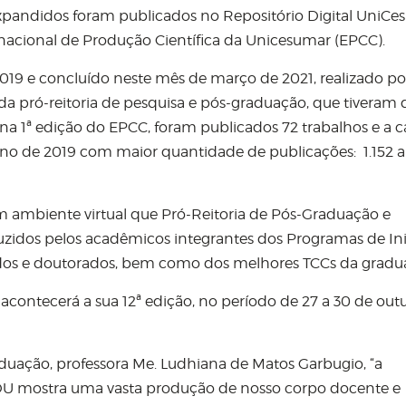
expandidos foram publicados no Repositório Digital UniC
nacional de Produção Científica da Unicesumar (EPCC).
019 e concluído neste mês de março de 2021, realizado po
s da pró-reitoria de pesquisa e pós-graduação, que tiveram
, na 1ª edição do EPCC, foram publicados 72 trabalhos e a 
o de 2019 com maior quantidade de publicações: 1.152 a
m ambiente virtual que Pró-Reitoria de Pós-Graduação e
oduzidos pelos acadêmicos integrantes dos Programas de In
trados e doutorados, bem como dos melhores TCCs da gradu
acontecerá a sua 12ª edição, no período de 27 a 30 de out
duação, professora Me. Ludhiana de Matos Garbugio, “a
DU mostra uma vasta produção de nosso corpo docente e