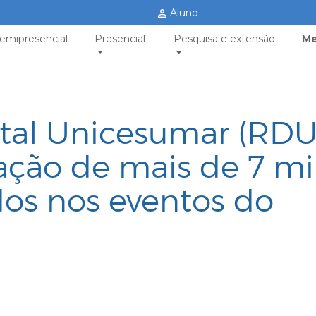
Aluno
emipresencial
Presencial
Pesquisa e extensão
Me
ital Unicesumar (RDU
ação de mais de 7 mi
dos nos eventos do