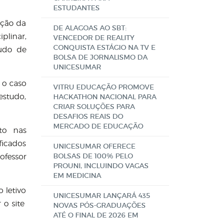
ESTUDANTES
oção da
DE ALAGOAS AO SBT:
plinar,
VENCEDOR DE REALITY
CONQUISTA ESTÁGIO NA TV E
tudo de
BOLSA DE JORNALISMO DA
UNICESUMAR
 o caso
VITRU EDUCAÇÃO PROMOVE
estudo,
HACKATHON NACIONAL PARA
CRIAR SOLUÇÕES PARA
DESAFIOS REAIS DO
MERCADO DE EDUCAÇÃO
to nas
ficados
UNICESUMAR OFERECE
BOLSAS DE 100% PELO
ofessor
PROUNI, INCLUINDO VAGAS
EM MEDICINA
 letivo
UNICESUMAR LANÇARÁ 435
 o site
NOVAS PÓS-GRADUAÇÕES
ATÉ O FINAL DE 2026 EM