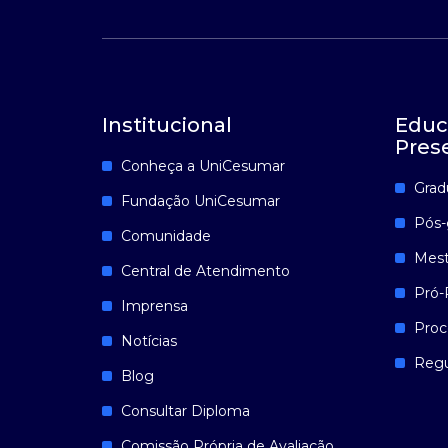
Institucional
Educ
Pres
Conheça a UniCesumar
Grad
Fundação UniCesumar
Pós-
Comunidade
Mest
Central de Atendimento
Pró-
Imprensa
Proc
Notícias
Reg
Blog
Consultar Diploma
Comissão Própria de Avaliação