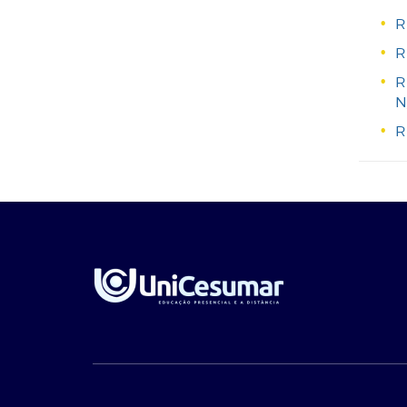
R
R
R
N
R