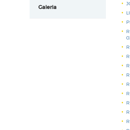
J
Galeria
L
P
R
0
R
R
R
R
R
R
R
R
R