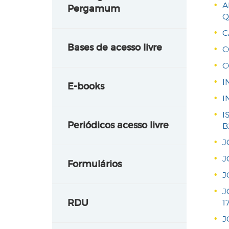
A
Pergamum
Q
C
Bases de acesso livre
C
C
I
E-books
I
I
Periódicos acesso livre
B
J
J
Formulários
J
J
RDU
1
J