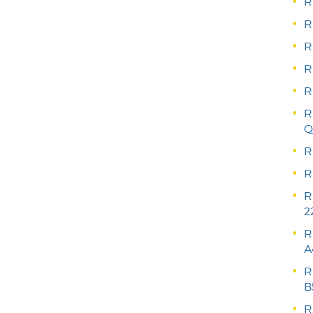
R
R
R
R
R
R
Q
R
R
R
2
R
A
R
B
R