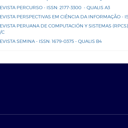
EVISTA PERCURSO - ISSN: 2177-3300 - QUALIS A3
EVISTA PERSPECTIVAS EM CIÊNCIA DA INFORMAÇÃO - ISSN
EVISTA PERUANA DE COMPUTACIÓN Y SISTEMAS (RPCS) - 
/C
EVISTA SEMINA - ISSN: 1679-0375 - QUALIS B4