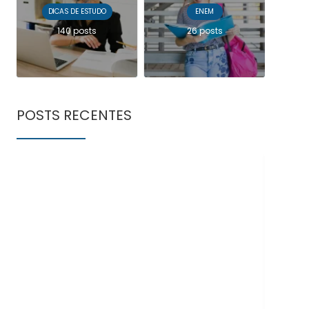
DICAS DE ESTUDO
ENEM
140 posts
26 posts
POSTS RECENTES
Doe