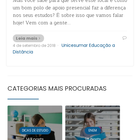
Mas você sabe para que serve esse local e como
um bom polo de apoio presencial faz a diferença
nos seus estudos? É sobre isso que vamos falar
hoje! Vem com a gente…
Leia mais
·
Unicesumar Educação a
4 de setembro de 2018
Distância
CATEGORIAS MAIS PROCURADAS
DICAS DE ESTUDO
ENEM
140 posts
26 posts