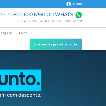
ALUNO
DAS?
0800 600 6360 OU WHATS
DE 2ª A 6ª, DAS 8H ÀS 20H E AOS SÁB. DAS 9H ÀS 17H
Pesquisa
Polos
Inscreva-se gratuitamente