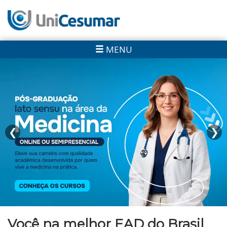
MENU
❮
❯
Você na melhor EAD do Brasil