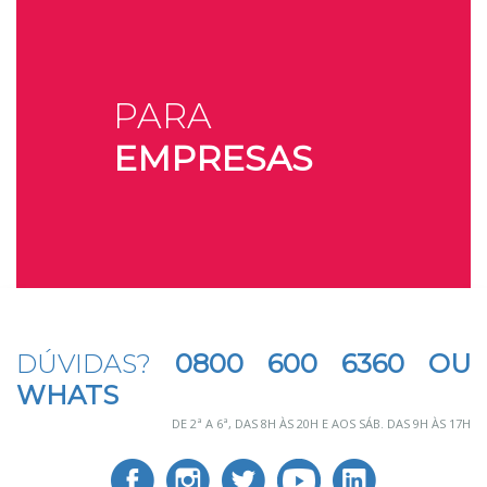
PARA
EMPRESAS
DÚVIDAS?
0800 600 6360 OU
WHATS
DE 2ª A 6ª, DAS 8H ÀS 20H E AOS SÁB. DAS 9H ÀS 17H